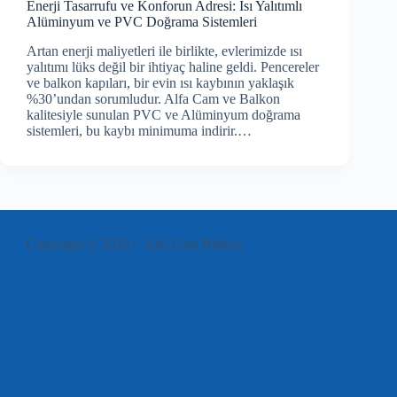
Enerji Tasarrufu ve Konforun Adresi: Isı Yalıtımlı
Alüminyum ve PVC Doğrama Sistemleri
Artan enerji maliyetleri ile birlikte, evlerimizde ısı
yalıtımı lüks değil bir ihtiyaç haline geldi. Pencereler
ve balkon kapıları, bir evin ısı kaybının yaklaşık
%30’undan sorumludur. Alfa Cam ve Balkon
kalitesiyle sunulan PVC ve Alüminyum doğrama
sistemleri, bu kaybı minimuma indirir.…
Copyright © 2026 - Alfa Cam Balkon